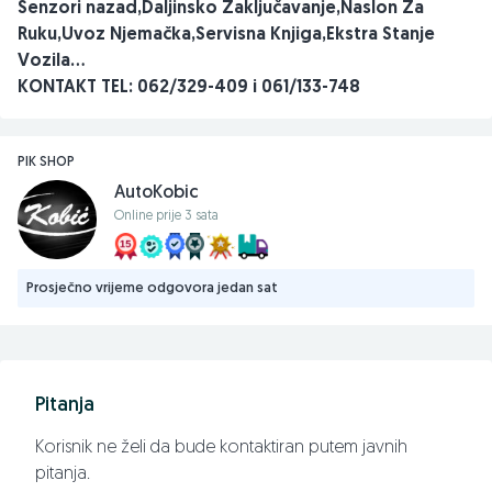
Senzori nazad,Daljinsko Zaključavanje,Naslon Za
Ruku,Uvoz Njemačka,Servisna Knjiga,Ekstra Stanje
Vozila...
KONTAKT TEL: 062/329-409 i 061/133-748
PIK SHOP
AutoKobic
Online prije 3 sata
Prosječno vrijeme odgovora jedan sat
Pitanja
Korisnik ne želi da bude kontaktiran putem javnih
pitanja.