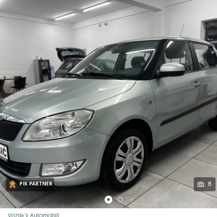
Podijeli
8
PIK PARTNER
Vozila
Automobili