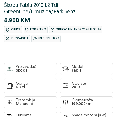
Škoda Fabia 2010 1.2 Tdi
GreenLine/Limuzina/Park Senz.
8.900 KM
ZENICA
KORIŠTENO
OBNOVLJEN: 13.06.2026 U 07:36
ID: 72410154
PREGLEDI: 11223
Proizvođač
Model
Škoda
Fabia
Gorivo
Godište
Dizel
2010
Transmisija
Kilometraža
Manuelni
199.000km
Kubikaža
Snaga motora (KW)