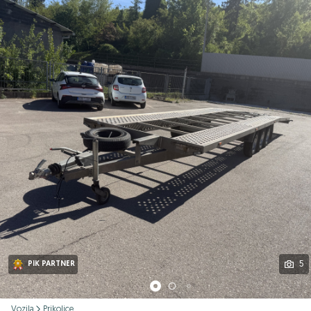
Podijeli
5
PIK PARTNER
Vozila
Prikolice