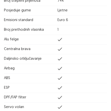
Broj stepeni prijenosa
7+R
Posjeduje gume
Ljetne
Emisioni standard
Euro 6
Broj prethodnih vlasnika
1
Alu felge
Centralna brava
Daljinsko otključavanje
Airbag
ABS
ESP
DPF/FAP filter
Servo volan