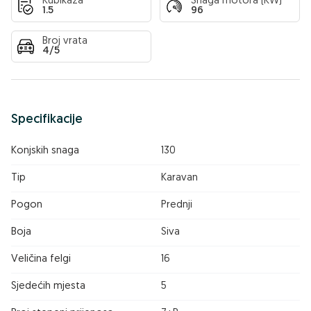
Kubikaža
Snaga motora (KW)
1.5
96
Broj vrata
4/5
Specifikacije
Konjskih snaga
130
Tip
Karavan
Pogon
Prednji
Boja
Siva
Veličina felgi
16
Sjedećih mjesta
5