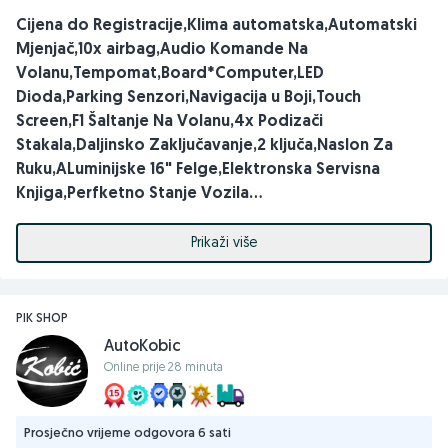
Cijena do Registracije,Klima automatska,Automatski
Mjenjač,10x airbag,Audio Komande Na
Volanu,Tempomat,Board*Computer,LED
Dioda,Parking Senzori,Navigacija u Boji,Touch
Screen,F1 Šaltanje Na Volanu,4x Podizači
Stakala,Daljinsko Zaključavanje,2 ključa,Naslon Za
Ruku,ALuminijske 16" Felge,Elektronska Servisna
Knjiga,Perfketno Stanje Vozila...
KONTAKT TEL: 062/329-409 i 061/133-748
Prikaži više
PIK SHOP
AutoKobic
Online prije 28 minuta
Prosječno vrijeme odgovora 6 sati