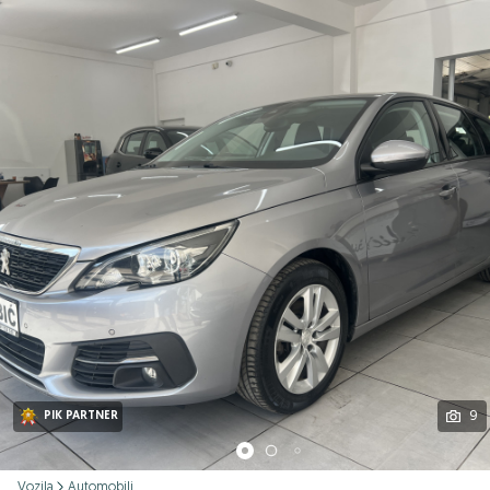
Podijeli
9
PIK PARTNER
Vozila
Automobili