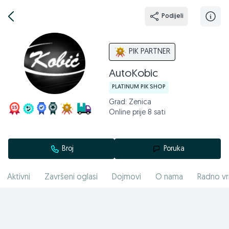
Podijeli
PIK PARTNER
AutoKobic
PLATINUM PIK SHOP
Grad: Zenica
Online prije 8 sati
Broj
Poruka
Aktivni
Završeni oglasi
Dojmovi
O nama
Radno vr